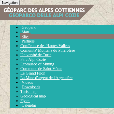
Navigation
Geopark
Map
Sites
Partners
Conférence des Hautes Vallées
Comunita' Montana du Pinerolese
Université de Turin
Parc Alpi Cozie
Ecomuseo of Mining
Commune de Saint-Véran
Le Grand Filon
La Mine d'argent de l'Argentière
Videos
Downloads
Turist map
Geological map
Flyers
Calendar