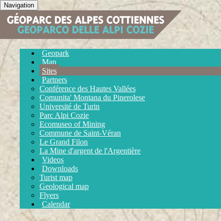
Navigation
Geopark
Map
Sites
Partners
Conférence des Hautes Vallées
Comunita' Montana du Pinerolese
Université de Turin
Parc Alpi Cozie
Ecomuseo of Mining
Commune de Saint-Véran
Le Grand Filon
La Mine d'argent de l'Argentière
Videos
Downloads
Turist map
Geological map
Flyers
Calendar