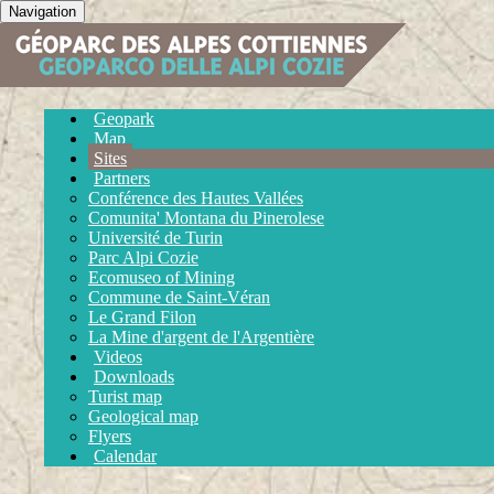
Navigation
Geopark
Map
Sites
Partners
Conférence des Hautes Vallées
Comunita' Montana du Pinerolese
Université de Turin
Parc Alpi Cozie
Ecomuseo of Mining
Commune de Saint-Véran
Le Grand Filon
La Mine d'argent de l'Argentière
Videos
Downloads
Turist map
Geological map
Flyers
Calendar