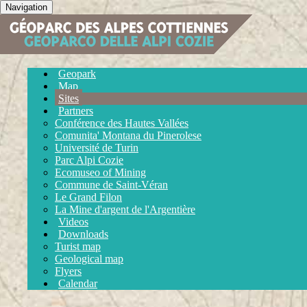
Navigation
Geopark
Map
Sites
Partners
Conférence des Hautes Vallées
Comunita' Montana du Pinerolese
Université de Turin
Parc Alpi Cozie
Ecomuseo of Mining
Commune de Saint-Véran
Le Grand Filon
La Mine d'argent de l'Argentière
Videos
Downloads
Turist map
Geological map
Flyers
Calendar