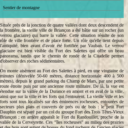
Sentier de montagne
Située près de la jonction de quatre vallées dont deux descendent de
la frontière, la vieille ville de Briançon a été bâtie sur un rocher (un
verrou glaciaire) qui barre la vallée. Cette situation résulte de son
rôle de ville frontière et de place forte. Un rôle qu'elle tient depuis
l'antiquité, bien avant d'avoir été fortifiée par Vauban. Le verrou
glaciaire est bien visible du Fort des Salettes qui offre un beau
panorama, tandis que le chemin de ronde de la Citadelle permet
d'observer des roches sédimentaires.
On monte aisément au Fort des Salettes à pied, en une vingtaine de
minutes (dénivelée 50-60 mètres, distance horizontale 400 à 500
mètres), depuis le grand parking du Champ de Mars, par une petite
route étroite puis par une ancienne route militaire. De là, la vue est
étendue sur la vallée de la Durance en amont et en aval de la ville,
ainsi que sur la ville et les forts qui l'entourent. La vieille ville et les
forts sont tous localisés sur des éminences rocheuses, entourées de
secteurs plus plats et couverts de prés ou de bois : le petit Fort
Dauphin est séparé par un col du groupe Fort des Trois Têtes-Vieux
Briançon ; en arrière apparaît le Fort du Randouillet, proche de la
vallée de la Cerveyrette. Ces "îles rocheuses" au milieu des prairies
et des bois sont autant de bosses du fond rocheux de l'ancien glacier