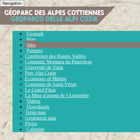
Navigation
Geopark
Map
Sites
Partners
Conférence des Hautes Vallées
Comunita' Montana du Pinerolese
Université de Turin
Parc Alpi Cozie
Ecomuseo of Mining
Commune de Saint-Véran
Le Grand Filon
La Mine d'argent de l'Argentière
Videos
Downloads
Turist map
Geological map
Flyers
Calendar