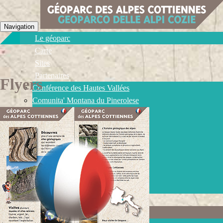
Navigation
Le géoparc
Carte
Sites
Partenaires
Flyers
Conférence des Hautes Vallées
Comunita' Montana du Pinerolese
Université de Turin
CBGA
Parc Alpi Cozie
Ecomusée de la Mine
Commune de Saint-Véran
Le Grand Filon
La Mine d'argent de l'Argentière
Videos
Téléchargements