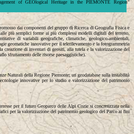
anagement of GEOlogical Heritage in the PIEMONTE Region”
promosso dai componenti del gruppo di Ricerca di Geografia Fisica e
lle più semplici forme ai più complessi modelli digitali del terreno,
titative di variabili geografiche, climatiche, geologico-ambientali,
ogie geomatiche innovative per il telerilevamento e la fotogrammetria
 creazione di inventari di geositi, alla tutela e la valorizzazione del
allo sfruttamento delle risorse paesaggistiche).
enze Naturali della Regione Piemonte; un geodatabase sulla instabilità
i tecnologie innovative per lo studio e valorizzazione del patrimonio
resse per il futuro Geoparco delle Alpi Cozie si concretizzata nella
rafici per la valorizzazione del patrimonio geologico del Parco ai fini