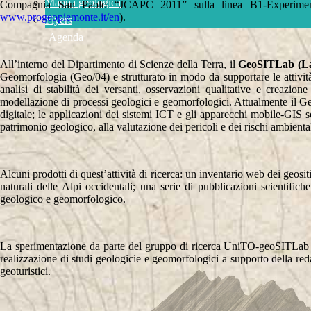
Mappa geologica
Compagnia San Paolo “JCAPC 2011” sulla linea B1-Experime
www.progeopiemonte.it/en
).
Flyers
Agenda
All’interno del Dipartimento di Scienze della Terra, il
GeoSITLab (Labo
Geomorfologia (Geo/04) e strutturato in modo da supportare le attività
analisi di stabilità dei versanti, osservazioni qualitative e creazio
modellazione di processi geologici e geomorfologici. Attualmente il Ge
digitale; le applicazioni dei sistemi ICT e gli apparecchi mobile-GIS son
patrimonio geologico, alla valutazione dei pericoli e dei rischi ambiental
Alcuni prodotti di quest’attività di ricerca: un inventario web dei geos
naturali delle Alpi occidentali; una serie di pubblicazioni scientific
geologico e geomorfologico.
La sperimentazione da parte del gruppo di ricerca UniTO-geoSITLab di 
realizzazione di studi geologicie e geomorfologici a supporto della reda
geoturistici.