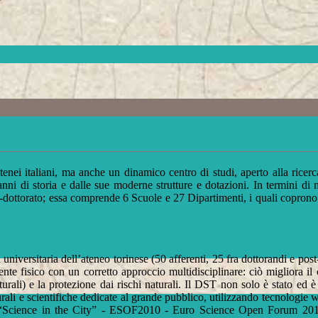
tenei italiani, ma anche un dinamico centro di studi, aperto alla ricerc
anni di storia e dalle sue moderne strutture e dotazioni. In termini di
-dottorato; essa comprende 6 Scuole e 27 Dipartimenti, i quali coprono 
 universitaria dell’ateneo torinese (50 afferenti, 25 fra dottorandi e pos
nte fisico con un corretto approccio multidisciplinare: ciò migliora il 
lturali) e la protezione dai rischi naturali. Il DST non solo è stato ed
urali e scientifiche dedicate al grande pubblico, utilizzando tecnologie w
; “Science in the City” - ESOF2010 - Euro Science Open Forum 2010