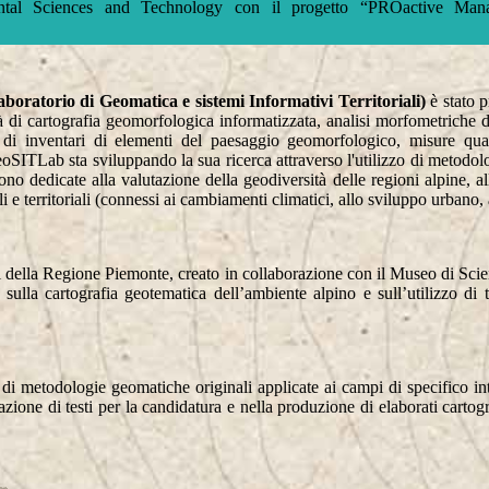
ntal Sciences and Technology con il progetto “PROactive M
ratorio di Geomatica e sistemi Informativi Territoriali)
è stato 
 di cartografia geomorfologica informatizzata, analisi morfometriche da
ne di inventari di elementi del paesaggio geomorfologico, misure quan
oSITLab sta sviluppando la sua ricerca attraverso l'utilizzo di metodol
o dedicate alla valutazione della geodiversità delle regioni alpine, alla
i e territoriali (connessi ai cambiamenti climatici, allo sviluppo urbano, 
iti della Regione Piemonte, creato in collaborazione con il Museo di Sci
he sulla cartografia geotematica dell’ambiente alpino e sull’utilizzo d
metodologie geomatiche originali applicate ai campi di specifico inte
zione di testi per la candidatura e nella produzione di elaborati cartog