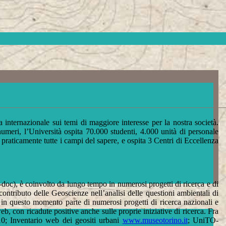
a internazionale sui temi di maggiore interesse per la nostra società.
 numeri, l’Università ospita 70.000 studenti, 4.000 unità di personale
praticamente tutte i campi del sapere, e ospita 3 Centri di Eccellenza
t-doc), è coinvolto da lungo tempo in numerosi progetti di ricerca e di
contributo delle Geoscienze nell’analisi delle questioni ambientali di
 è in questo momento parte di numerosi progetti di ricerca nazionali e
eb, con ricadute positive anche sulle proprie iniziative di ricerca. Fra
; Inventario web dei geositi urbani
www.museotorino.it
; UniTO-