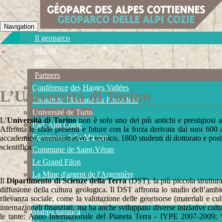
Navigation
Il geoparco
Mappa
Siti
Partners
Conférence des Hautes Vallées
L’Università di Torino
Comunita' Montana du Pinerolese
Université de Turin
L’
Università di Torino
non è solo uno dei più antichi e prestigiosi a
Parc Alpi Cozie
Affronta le sfide presenti e future con la forza derivata dai suoi 600 
Ecomuseo delle Miniere
accademico, amministrativo e tecnico, 1800 studenti di dottorato e post
scientifica.
Commune de Saint-Véran
Le Grand Filon
La Mine d'argent de l'Argentière
Il
Dipartimento di Scienze della Terra
(DST), la più piccola struttura
Videos
diffusione della cultura geologica. Il DST affronta lo studio dell’ambie
rilevanza sociale, come la valutazione delle georisorse (materiali e cu
Download
internazionali finanziati, ma ha anche sviluppato diverse iniziative cult
Mappa turistica
le tante: Anno Internazionale del Pianeta Terra - IYPE 2007-2009