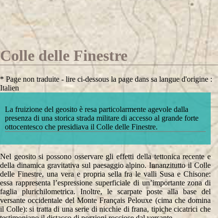
Colle delle Finestre
* Page non traduite - lire ci-dessous la page dans sa langue d'origine :
Italien
La fruizione del geosito è resa particolarmente agevole dalla
presenza di una storica strada militare di accesso al grande forte
ottocentesco che presidiava il Colle delle Finestre.
Nel geosito si possono osservare gli effetti della tettonica recente e
della dinamica gravitativa sul paesaggio alpino. Innanzitutto il Colle
delle Finestre, una vera e propria sella fra le valli Susa e Chisone:
essa rappresenta l’espressione superficiale di un’importante zona di
faglia plurichilometrica. Inoltre, le scarpate poste alla base del
versante occidentale del Monte Français Pelouxe (cima che domina
il Colle): si tratta di una serie di nicchie di frana, tipiche cicatrici che
testimoniano il distacco di porzioni rocciose dal versante.