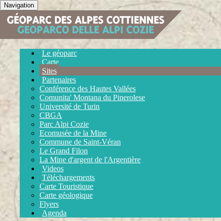
Navigation
Le géoparc
Carte
Sites
Partenaires
Conférence des Hautes Vallées
Comunita' Montana du Pinerolese
Université de Turin
CBGA
Parc Alpi Cozie
Ecomusée de la Mine
Commune de Saint-Véran
Le Grand Filon
La Mine d'argent de l'Argentière
Videos
Téléchargements
Carte Touristique
Carte géologique
Flyers
Agenda