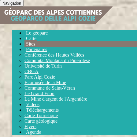
Navigation
Le géoparc
Carte
Sites
Partenaires
Conférence des Hautes Vallées
Comunita' Montana du Pinerolese
Université de Turin
CBGA
Parc Alpi Cozie
Ecomusée de la Mine
Commune de Saint-Véran
Le Grand Filon
La Mine d'argent de l'Argentière
Videos
Téléchargements
Carte Touristique
Carte géologique
Flyers
Agenda