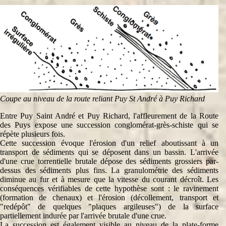
Coupe au niveau de la route reliant Puy St André à Puy Richard
Entre Puy Saint André et Puy Richard, l'affleurement de la Route
des Puys expose une succession conglomérat-grès-schiste qui se
répète plusieurs fois.
Cette succession évoque l'érosion d'un relief aboutissant à un
transport de sédiments qui se déposent dans un bassin. L'arrivée
d'une crue torrentielle brutale dépose des sédiments grossiers par-
dessus des sédiments plus fins. La granulométrie des sédiments
diminue au fur et à mesure que la vitesse du courant décroît. Les
conséquences vérifiables de cette hypothèse sont : le ravinement
(formation de chenaux) et l'érosion (décollement, transport et
"redépôt" de quelques "plaques argileuses") de la surface
partiellement indurée par l'arrivée brutale d'une crue.
La succession est également visible au niveau de la plate-forme