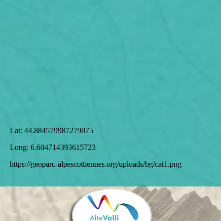
Lat:
44.884579987279075
Long:
6.604714393615723
https://geoparc-alpescottiennes.org/uploads/bg/cat1.png