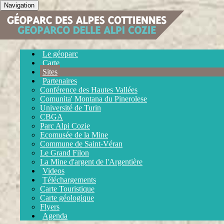
Navigation
Le géoparc
Carte
Sites
Partenaires
Conférence des Hautes Vallées
Comunita' Montana du Pinerolese
Université de Turin
CBGA
Parc Alpi Cozie
Ecomusée de la Mine
Commune de Saint-Véran
Le Grand Filon
La Mine d'argent de l'Argentière
Videos
Téléchargements
Carte Touristique
Carte géologique
Flyers
Agenda