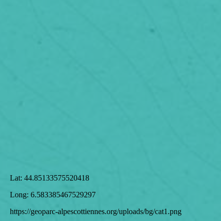
Lat:
44.85133575520418
Long:
6.583385467529297
https://geoparc-alpescottiennes.org/uploads/bg/cat1.png