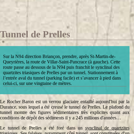
Tunnel de Prelles
Sur la N94 direction Briançon, prendre, après St-Martin-de-
Queyrières, la route de Villar-Saint-Pancrace (à gauche). Cette
route passe au dessous de la N94 puis franchit le synclinal des
quartzites triasiques de Prelles par un tunnel. Stationnement à
l’entrée aval du tunnel (parking facile) et s’avancer à pied dans
celui-ci, sur une vingtaine de mètres.
Le Rocher Baron est un verrou glaciaire entaillé aujourd'hui par la
Durance, sous lequel a été creusé le tunnel de Prelles. Le plafond du
tunnel montre des figures sédimentaires très explicites quant aux
conditions de dépôt des sédiments il y a 245 millions d'années…
Le tunnel de Prelles a été foré dans un
synclinal de quartzites
triasiques
. Ses falaises, notamment côté tunnel, sont constituées d'un