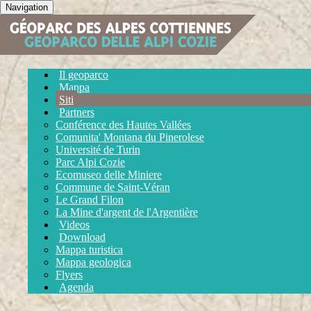
Navigation
Il geoparco
Mappa
Siti
Partners
Conférence des Hautes Vallées
Comunita' Montana du Pinerolese
Université de Turin
Parc Alpi Cozie
Ecomuseo delle Miniere
Commune de Saint-Véran
Le Grand Filon
La Mine d'argent de l'Argentière
Videos
Download
Mappa turistica
Mappa geologica
Flyers
Agenda