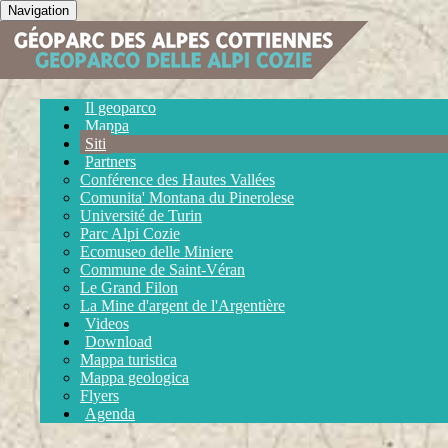
Navigation
Il geoparco
Mappa
Siti
Partners
Conférence des Hautes Vallées
Comunita' Montana du Pinerolese
Université de Turin
Parc Alpi Cozie
Ecomuseo delle Miniere
Commune de Saint-Véran
Le Grand Filon
La Mine d'argent de l'Argentière
Videos
Download
Mappa turistica
Mappa geologica
Flyers
Agenda