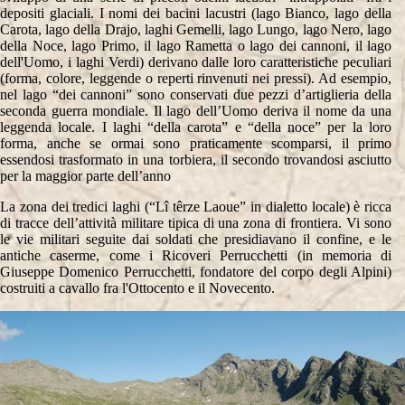
depositi glaciali. I nomi dei bacini lacustri (lago Bianco, lago della
Carota, lago della Drajo, laghi Gemelli, lago Lungo, lago Nero, lago
della Noce, lago Primo, il lago Rametta o lago dei cannoni, il lago
dell'Uomo, i laghi Verdi) derivano dalle loro caratteristiche peculiari
(forma, colore, leggende o reperti rinvenuti nei pressi). Ad esempio,
nel lago “dei cannoni” sono conservati due pezzi d’artiglieria della
seconda guerra mondiale. Il lago dell’Uomo deriva il nome da una
leggenda locale. I laghi “della carota” e “della noce” per la loro
forma, anche se ormai sono praticamente scomparsi, il primo
essendosi trasformato in una torbiera, il secondo trovandosi asciutto
per la maggior parte dell’anno
La zona dei tredici laghi (“Lî têrze Laoue” in dialetto locale) è ricca
di tracce dell’attività militare tipica di una zona di frontiera. Vi sono
le vie militari seguite dai soldati che presidiavano il confine, e le
antiche caserme, come i Ricoveri Perrucchetti (in memoria di
Giuseppe Domenico Perrucchetti, fondatore del corpo degli Alpini)
costruiti a cavallo fra l'Ottocento e il Novecento.