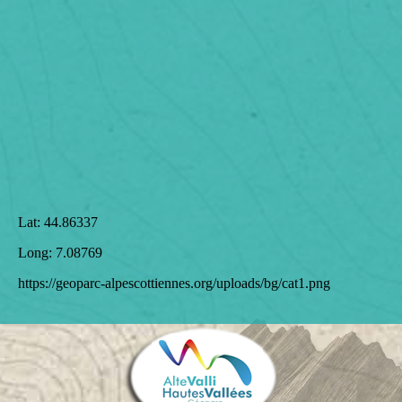
Lat:
44.86337
Long:
7.08769
https://geoparc-alpescottiennes.org/uploads/bg/cat1.png