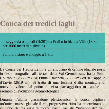
Conca dei tredici laghi
in seggiovia o a piedi (1h30’) da Prali o in bici da Villa (13 km
per 1000 metri di dislivello)
Punti di ristoro e alloggio a 1 km
La Conca dei Tredici Laghi è un altopiano di origine glaciale posto
in destra orografica alla testata della Val Germanasca, fra la Punta
Cournour (2865 m), la Punta Cialancia (2855 m) ed il Cappello
d'Envie (2619 m). Si tratta di una località d’alta montagna di
notevole valore dal punto di vista paesaggistico ma anche un
esempio di evoluzione geomorfologica.
Durante l’ultima glaciazione pleistocenica, la conca ospitava
un’unica massa glaciale il cui progressivo ritiro ha determinato lo
sviluppo di una serie di piccoli bacini lacustri “intrappolati” fra i