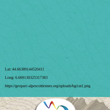
Lat:
44.66389144520411
Long:
6.669130325317383
https://geoparc-alpescottiennes.org/uploads/bg/cat1.png