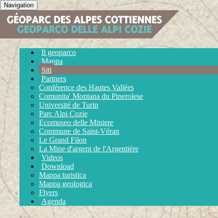
Navigation
Il geoparco
Mappa
Siti
Partners
Conférence des Hautes Vallées
Comunita' Montana du Pinerolese
Université de Turin
Parc Alpi Cozie
Ecomuseo delle Miniere
Commune de Saint-Véran
Le Grand Filon
La Mine d'argent de l'Argentière
Videos
Download
Mappa turistica
Mappa geologica
Flyers
Agenda