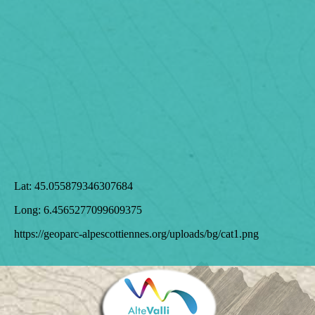
Lat:
45.055879346307684
Long:
6.4565277099609375
https://geoparc-alpescottiennes.org/uploads/bg/cat1.png