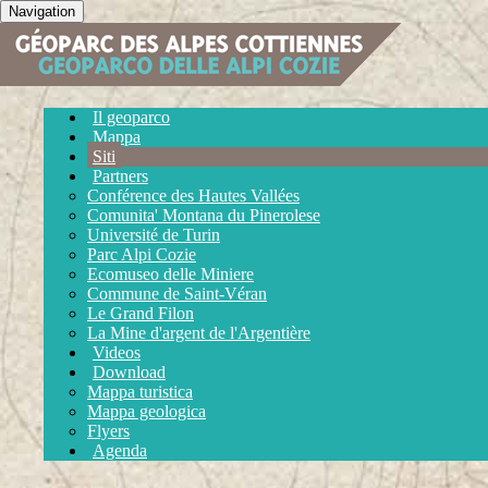
Navigation
Il geoparco
Mappa
Siti
Partners
Conférence des Hautes Vallées
Comunita' Montana du Pinerolese
Université de Turin
Parc Alpi Cozie
Ecomuseo delle Miniere
Commune de Saint-Véran
Le Grand Filon
La Mine d'argent de l'Argentière
Videos
Download
Mappa turistica
Mappa geologica
Flyers
Agenda