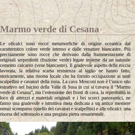
Marmo verde di Cesana
Le oficalci sono rocce metamorfiche di origine oceanica dal
caratteristico colore verde intenso e dalle venature biancastre. Più
precisamente sono rocce che derivano dalla frammentazione di
originali serpentiniti (frazione verde) legate insieme da un naturale
cemento calcareo (vene biancastre). Il gradevole aspetto della roccia
lavorata, la relativa scarsa resistenza al taglio ne hanno fatto,
storicamente, una risorsa locale che ha fornito occupazione ai tanti
scalpellini e cavatori della zona. La cava Menconi non è l’unico sito
estrattivo nel bacino della Valle di Susa in cui si cavava il “Marmo
verde di Cesana”, ma l’estensione dei fronti di cava, la reperibilità in
loco di attrezzi e materiali originali e i bei scorci panoramici, ne
fanno una gradevole e istruttiva meta dedicata a un antico mestiere
ormai scomparso (quello dei cavatori e scalpellini) e alle oficalci: una
risorsa del sottosuolo e una pregiata pietra ornamentale.