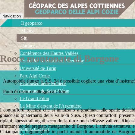
Navigation
Il geoparco
Mappa
Siti
Partners
Conférence des Hautes Vallées
Rocce montonate di Borgone
Comunita' Montana du Pinerolese
Université de Turin
Parc Alpi Cozie
Automobile (lungo la S.S. 24 è possibile cogliere una vista d’insieme) 
Ecomuseo delle Miniere
Commune de Saint-Véran
Punti di ristoro e alloggio a 1 km
Le Grand Filon
La Mine d'argent de l'Argentière
I contrafforti rocciosi che si innalzano a gradinata alle spalle dell
Videos
ghiacciaio quaternario della Valle di Susa. Questi contrafforti present
ripiani, spesso allungati secondo la direzione dell'asse vallivo. Rimas
Download
sfruttamento del pregiato metagranito di Borgone. L'attività estrattiva, 
Mappa turistica
Chiampano, raggiungibile in pochi minuti di automobile da Borgone, 