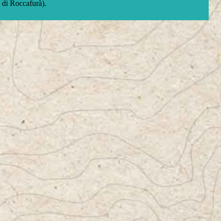
o di Roccafurà).