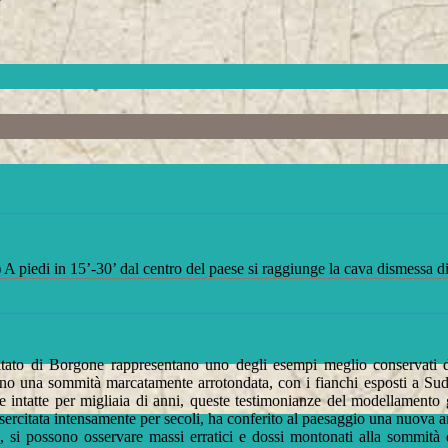
A piedi in 15’-30’ dal centro del paese si raggiunge la cava dismessa di 
'abitato di Borgone rappresentano uno degli esempi meglio conservati d
ano una sommità marcatamente arrotondata, con i fianchi esposti a Sud r
te intatte per migliaia di anni, queste testimonianze del modellamento g
esercitata intensamente per secoli, ha conferito al paesaggio una nuova ar
si possono osservare massi erratici e dossi montonati alla sommità d