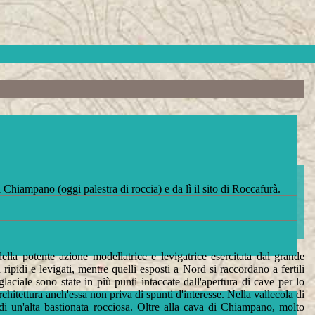
Chiampano (oggi palestra di roccia) e da lì il sito di Roccafurà.
ella potente azione modellatrice e levigatrice esercitata dal grande
ipidi e levigati, mentre quelli esposti a Nord si raccordano a fertili
laciale sono state in più punti intaccate dall'apertura di cave per lo
chitettura anch'essa non priva di spunti d'interesse. Nella vallecola di
i un'alta bastionata rocciosa. Oltre alla cava di Chiampano, molto